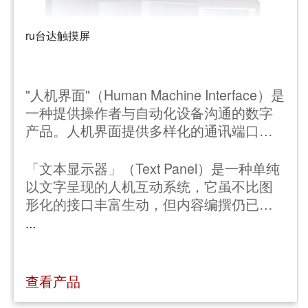
ru台达触摸屏
"人机界面"（Human Machine Interface）是
一种提供操作者与自动化设备沟通的数字
产品。人机界面提供多样化的通讯端口方
便于与各式各样的设备作通讯，触碰式面
板可让操作者直觉的进行参数设定，液晶
「文本显示器」（Text Panel）是一种单纯
屏幕则可呈现给操作者机台设备的各项监
以文字呈现的人机互动系统，它虽不比图
控数据。此外弹性的编辑软件可让设计人
形化的接口丰富生动，但内容编撰仍已将
员依照不同应用的需求情境，编辑所需要
许多的程序代码转换为接口显示。台达TP
...
的呈现画面。
文本显示器以简易操控称着，全系列并支
持多种通讯规范；其优点是轻巧、经济与
实用，使操作者快速控制系统，进而提高
查看产品
工作效率。