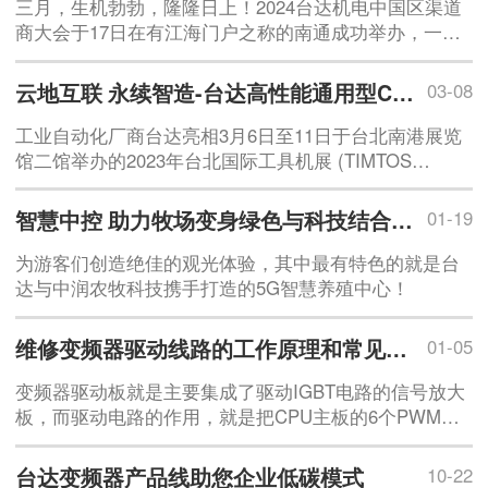
三月，生机勃勃，隆隆日上！2024台达机电中国区渠道
商大会于17日在有江海门户之称的南通成功举办，一百
多家渠道伙伴尽聚于此，共同商讨未来发展大计。作为
台达工业自
云地互联 永续智造-台达高性能通用型CNC控制器NC5系列升
03-08
工业自动化厂商台达亮相3月6日至11日于台北南港展览
馆二馆举办的2023年台北国际工具机展 (TIMTOS
2023)，以“云地互联 永续智造”为主轴，展出制造营运可
视化、CNC 行业应用、智造整合、产业ESG实践与智能
智慧中控 助力牧场变身绿色与科技结合的热门景点
01-19
机台五大主题。
为游客们创造绝佳的观光体验，其中最有特色的就是台
达与中润农牧科技携手打造的5G智慧养殖中心！
维修变频器驱动线路的工作原理和常见故障分析
01-05
变频器驱动板就是主要集成了驱动IGBT电路的信号放大
板，而驱动电路的作用，就是把CPU主板的6个PWM信
号，经过光耦隔离以及放大后，来控制IGBT模块完成逆
变功能，它包含了隔离电路，放大电
台达变频器产品线助您企业低碳模式
10-22