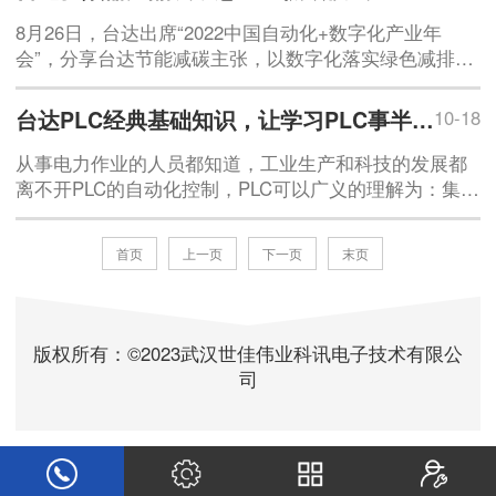
8月26日，台达出席“2022中国自动化+数字化产业年
会”，分享台达节能减碳主张，以数字化落实绿色减排，
构建绿色工厂的经验。台达响应国家“双碳”战略，以“绿
色+智能”的模式，依序整合智能产品、智能产线与智能
台达PLC经典基础知识，让学习PLC事半功倍！
10-18
工厂，由点扩及线至面，由此实现降本增效，持续致力
于助力制造业智能制造、绿色制造“双翼齐振”。图1：台
从事电力作业的人员都知道，工业生产和科技的发展都
达出席“2022中国自动化+数字化产业年会”分享构建绿色
离不开PLC的自动化控制，PLC可以广义的理解为：集中
工厂的经验减碳有妙招 台达整合绿色智能
的继电器延伸控制柜，实际的生产应用中，PLC大大地
节省了工业控制的成本，加强了设备的集中管理和自动
首页
上一页
下一页
末页
控制，想要学好PLC，首先PLC的基础需要扎实。01:从
PLC的组成来看，除CPU，存储器及通信接口外，与工
业现场直接有关的还有哪些接口？并说明其主要功能
（1）输入接口：接受被控设备的信号，并通过光电
版权所有：©2023武汉世佳伟业科讯电子技术有限公
司