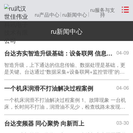
ru服务与支
ru产品中心
ru新闻中心
持
ru新闻中心
台达夯实智造升级基础：设备联网 信息通畅
04-09
智造升级，上下通达的信息传输、数据处理是基础，更
是关键。台达通过“数据采集+设备联网+监控管理”的方
式，帮助企业制定改造模板，实现生产可视化、透明
化。东部地区某
一个机床润滑不打油解决过程案例
04-06
一个机床润滑不打油解决过程案例 1、故障现象 一台机
床，长时间不打油，润滑油不见少，检查线路未发现问
题，如何去解决？2、解决问题思路 解决此类问题
台达变频器 同心聚势 向新而上
03-30